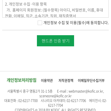
2. 개인정보 수집·이용 항목
- 영화진흥위원회는 온라인 서비스 이용고객이 자동메일발송 프로
가. 홈페이지 회원정보: (필수항목) 아이디, 비밀번호, 이름, 휴대
그램을 이용한 다량의 메일 발송, 불법 S/W나, 음란 CD 판매, 개인
전화, 이메일, 직군, 소속기관, 직위, 재직증명서
의 인격에 침해를 가하는 메일을 발송하는 등의 사유가 있을 시는 경
나. 자동으로 생성되어 수집하는 항목 없음
개인정보 수집 및 이용(필수)에 동의합니다.
고 없이 사용자ID를 즉각 삭제하며 관계기관에 법적 조치를 의뢰할
수 있습니다.
회원 탈퇴 시 까지
3. 개인정보 보유·이용기간:
핸드폰 인증 받기
- 본 약관은 2012년 1월 5일부터 kobis.or.kr "온라인 서비스 이용
4. 개인정보 수집·이용 동의 거부의 권리 및 동의 거부에 따른 불이
고객" 및 서비스 신규가입자에게 적용, 시행됩니다.
익 내용
- 이용자는 본 개인정보 수집 및 이용에 대해 동의를 거부할 권리가
있습니다. 단, 동의 거부 시에는 회원가입 및 회원전용서비스 이용
이 제한됩니다.
개인정보처리방침
이용약관
저작권정책
이메일무단수집거부
서울특별시 중구 명동2가 31-1 5층 E-mail : webmaster@kofic.or.kr,
sceneone@kofic.or.kr
대표전화 : 02-6217-7700 시나리오 아카데미: 02-6217-7706 에이전시: 02-
6217-7704
COPYRIGHTS © 2018 BY KOFIC. ALL RIGHTS RESERVED.